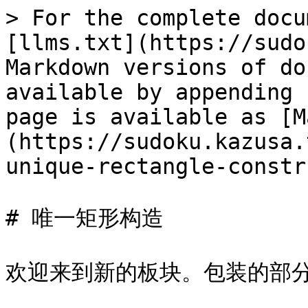
> For the complete docu
[llms.txt](https://sudo
Markdown versions of do
available by appending 
page is available as [M
(https://sudoku.kazusa.
unique-rectangle-constr
# 唯一矩形构造

欢迎来到新的板块。包装的部分