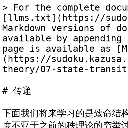
> For the complete docu
[llms.txt](https://sudo
Markdown versions of do
available by appending 
page is available as [M
(https://sudoku.kazusa.
theory/07-state-transit
# 传递

下面我们将来学习的是致命结
度不亚于之前的秩理论的穷举