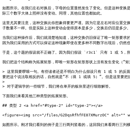
如图所示。在我们左右对换后，字母的位置显然发生了变化。但是这种变换是有效
际三个数字大体上照样没有变动。同理，其他位置也都如此。

这里尤其要注意，这种交换比你想象得要更严谨。因为它是左右对应位置交
子数量不一样。但是实际上这种变动会使得原本是多少，交换后仍旧是多少。
当我们这种操作后，我们就清楚地知道，这种交换仍旧保证了唯一矩形要求的
因为我们采用的方式可以保证这种现象即使在更多种不同数字出现后，仍然也
于是，这个题的假设就不正确了。因为我们假设 `r3c1` 只有 1 或 5，所以
我们把这个结构称为拓展矩形，即唯一矩形在矩形形状上没有发生变化（“矩形
> 这里我要啰嗦一句。有些读者还是不明白为什么假设只有 1 或 5 的反面
要把这个说法取相反的话，自然就是“不（填 1 或填 5）”。但是这里要把括
>

> 对于逻辑学的一些细节，我们将在单开的板块里进行细致解答。

下面我们来看其他三种类型的拓展矩形。

## 类型 2 <a href="#type-2" id="type-2"></a>

<figure><img src="/files/G2DqsRfhfFE07XMurzOC" alt="" 
如图所示。刚才我们看到的例子是三行两列竖着的，这回我们来看两行三列横