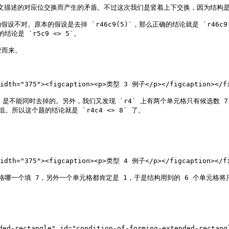
可形成前文描述的对应位交换而产生的矛盾。不过这次我们是竖着上下交换，因为结
。原本的假设是去掉 `r46c9(5)`，那么正确的结论就是 `r46c9(5
是 `r5c9 <> 5`。

而来。

width="375"><figcaption><p>类型 3 例子</p></figcaption></fi
是不能同时去掉的。另外，我们又发现 `r4` 上有两个单元格只有候选数 7、8、9
。所以这个题的结论就是 `r4c4 <> 8` 了。

width="375"><figcaption><p>类型 4 例子</p></figcaption></fi
格哪一个填 7，另外一个单元格都肯定是 1，于是结构用到的 6 个单元格将只
-rectangle" id="condition-of-forming-extended-rectangl