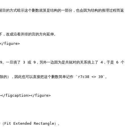
色更为醒目的方式暗示这个删数就算是结构的一部分，也会因为结构的推理过程而返
下，改成沿着并排的宫的方向延伸。

/figure>

9。一旦填了 3 或 9，另外一边因为是共轭对的关系填上了 4，于是 6 个
删除的），因此也可以直接把这个删数简单记作 `r7c38 <> 39`。

figcaption></figure>

Extended Rectangle）。
