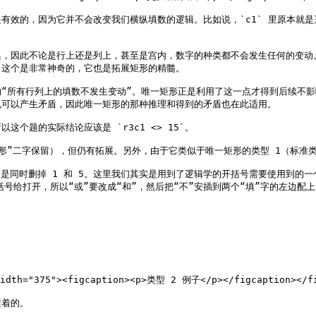
的，因为它并不会改变我们横纵填数的逻辑。比如说，`c1` 里原本就是三个字
换，因此不论是行上还是列上，甚至是宫内，数字的种类都不会发生任何的变动
这个是非常神奇的，它也是拓展矩形的精髓。

“所有行列上的填数不发生变动”。唯一矩形正是利用了这一点才得到后续不
可以产生矛盾，因此唯一矩形的那种推理和得到的矛盾也在此适用。

这个题的实际结论应该是 `r3c1 <> 15`。

”二字保留），但仍有拓展。另外，由于它类似于唯一矩形的类型 1（标准类
是同时删掉 1 和 5。这里我们其实是用到了逻辑学的开括号需要使用到的一个说
号给打开，所以“或”要改成“和”，然后把“不”安插到两个“填”字的左边配上，
width="375"><figcaption><p>类型 2 例子</p></figcaption></fi
着的。
