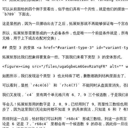
可以从前面给的四个例子里看出，似乎他们具有一个共性，就是他们的摆放一定是
`b789` 下面去。

这是显然的，因为一旦挪动出去了之后，拓展矩形就不再能够保证每一个宫在
所以，拓展矩形需要形成的一大必备条件，也是唯一一个前提条件就是，所
元格，用于上下或左右配对交换）。

## 类型 3 的变体 <a href="#variant-type-3" id="variant-typ
拓展矩形比我们想象得要复杂一些。下面我们来看下类型 3 的变体形式。

<figure><img src="/files/ugaGgbeLm6GevRzaYqFR" alt=""
如图所示，我们发现这个类型 3 也太特殊了吧，删数都跑到结构里面去了。

可以看到，显然 `r4c4(6)` 和 `r7c4(7)` 不能同时从盘面里消失
我们又发现，`c4` 里有两个单元格只有 6、7、9 三个候选数，于是我们就可
等会儿！拓展矩形用的数字是 2、8、9，已经用到了 9。而显性三数组也用
步了，因为这里我们无论如何都不知道 9 的具体填法，只知道 6 和 7 有
而得到这一点后，恰好我们可以利用 `r68c4` 形成三数组。到这一步而言
论是 6 还是 7，`r68c4` 里都会有一个候选数 9 的存在，因此你一旦