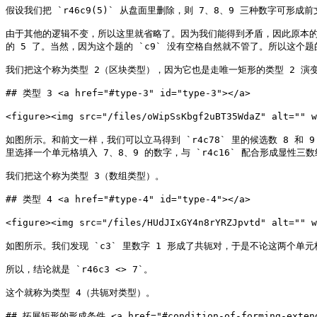
假设我们把 `r46c9(5)` 从盘面里删除，则 7、8、9 三种数字
由于其他的逻辑不变，所以这里就省略了。因为我们能得到矛盾，因此原本的假设不对
的 5 了。当然，因为这个题的 `c9` 没有空格自然就不管了。所以这个题的结论
我们把这个称为类型 2（区块类型），因为它也是走唯一矩形的类型 2 演变
## 类型 3 <a href="#type-3" id="type-3"></a>

<figure><img src="/files/oWipSsKbgf2uBT35WdaZ" alt="" 
如图所示。和前文一样，我们可以立马得到 `r4c78` 里的候选数 8 和 9 
里选择一个单元格填入 7、8、9 的数字，与 `r4c16` 配合形成显性三数组
我们把这个称为类型 3（数组类型）。

## 类型 4 <a href="#type-4" id="type-4"></a>

<figure><img src="/files/HUdJIxGY4n8rYRZJpvtd" alt="" 
如图所示。我们发现 `c3` 里数字 1 形成了共轭对，于是不论这两个单元
所以，结论就是 `r46c3 <> 7`。

这个就称为类型 4（共轭对类型）。

## 拓展矩形的形成条件 <a href="#condition-of-forming-extended