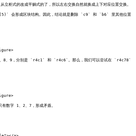
构是从立柜式的改成平躺式的了，所以左右交换自然就换成上下对应位置交换。

)` 会形成区块结构。因此，结论就是删除 `c9` 和 `b6` 里其他位置
gure>

，分别是 `r4c1` 和 `r4c6`。那么，我们可以尝试在 `r4c78` 
gure>

有数字 1、2、7，形成矛盾。

e"></a>
