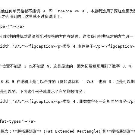
他任何单元格都不能填 9，即 `r247c4 <> 9`。本题我选用了深红
才会用到的，这里就不过多说明了。

e-4"></a>

给我们标注的共轭对是沿着配对交换的方向在延伸。这次我们把共轭对的方向改一
 width="375"><figcaption><p>类型 4 变体例子</p></figcaption><


一个位置不能是 3 也不能是 9。这是显然的，因为拓展矩形用到了数字 3、4、
删数 3 和 9 在逻辑上是可以合并的（例如说就算 `r7c3` 也有 3，也是可以
是可以的。下面这个例子就展示了它的删数情况：

"" width="375"><figcaption><p>类型 4，删数数字不一定相同的情况</p></
at-types"></a>

矩形**（Fat Extended Rectangle）和**瘦拓展矩形**（Fit 