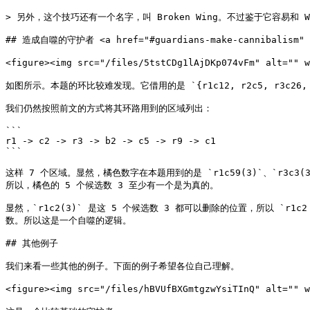
> 另外，这个技巧还有一个名字，叫 Broken Wing。不过鉴于它容易和
## 造成自噬的守护者 <a href="#guardians-make-cannibalism" id
<figure><img src="/files/5tstCDg1lAjDKp074vFm" alt=""
如图所示。本题的环比较难发现。它借用的是 `{r1c12, r2c5, r3c26,
我们仍然按照前文的方式将其环路用到的区域列出：

```

r1 -> c2 -> r3 -> b2 -> c5 -> r9 -> c1

```

这样 7 个区域。显然，橘色数字在本题用到的是 `r1c59(3)`、`r3c
所以，橘色的 5 个候选数 3 至少有一个是为真的。

显然，`r1c2(3)` 是这 5 个候选数 3 都可以删除的位置，所以 `
数。所以这是一个自噬的逻辑。

## 其他例子

我们来看一些其他的例子。下面的例子希望各位自己理解。

<figure><img src="/files/hBVUfBXGmtgzwYsiTInQ" alt="" 