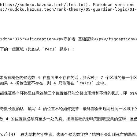
https://sudoku.kazusa.tech/llms.txt). Markdown versions 
s://sudoku.kazusa.tech/rank-theory/05-guardian-logic/01-
 width="375"><figcaption><p>守护者 基础逻辑</p></figcaption><
一些区域（比如从 `r4c1` 起步）：

果所有橘色的候选数 4 在盘面里不存在的话，那么对于 7 个区域的每一个区
4。如果 4 橘色位置不存在，则 4 只能落在 `r47c1` 之中。

证整个环路里任意连续三个位置都只能交替出现填和不填的状态，即 $$A - B 
奇数长度的话，填写 4 的位置不论如何交替，最终都会出现两处同一区域下的
 4 的位置就必须有至少一处为真。按照基础的影响范围取交集的逻辑，显然可以得到
 r7c7}(4)` 称为结构的守护者。这四个候选数守护了结构不会出现死亡的局