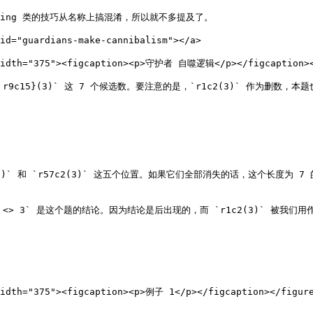
 Wing 类的技巧从名称上搞混淆，所以就不多提及了。

="guardians-make-cannibalism"></a>

 width="375"><figcaption><p>守护者 自噬逻辑</p></figcaption><
 r9c15}(3)` 这 7 个候选数。要注意的是，`r1c2(3)` 作为删数，本
3(3)` 和 `r57c2(3)` 这五个位置。如果它们全部消失的话，这个长度
r1c2 <> 3` 是这个题的结论。因为结论是后出现的，而 `r1c2(3)`
width="375"><figcaption><p>例子 1</p></figcaption></figure