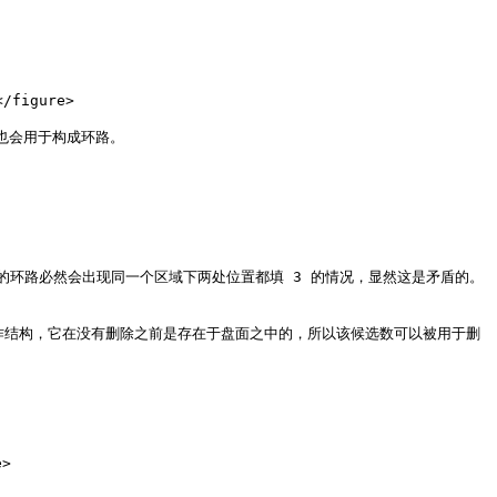
/figure>

题也会用于构成环路。

为 7 的环路必然会出现同一个区域下两处位置都填 3 的情况，显然这是矛盾的。
 被我们用作结构，它在没有删除之前是存在于盘面之中的，所以该候选数可以被用于删
>
