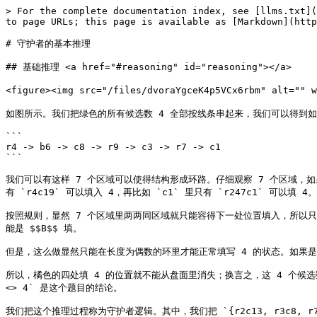
> For the complete documentation index, see [llms.txt](
to page URLs; this page is available as [Markdown](http
# 守护者的基本推理

## 基础推理 <a href="#reasoning" id="reasoning"></a>

<figure><img src="/files/dvoraYgceK4p5VCx6rbm" alt=""
如图所示。我们把绿色的所有候选数 4 全部按线条串起来，我们可以得到如下的
```

r4 -> b6 -> c8 -> r9 -> c3 -> r7 -> c1

```

我们可以有这样 7 个区域可以使得结构形成环路。仔细观察 7 个区域，如
有 `r4c19` 可以填入 4，再比如 `c1` 里只有 `r247c1` 可以填 
按照规则，显然 7 个区域里两两同区域就只能容得下一处位置填入，所以只能保
能是 $$B$$ 填。

但是，这么做显然只能在长度为偶数的环里才能正常填写 4 的状态。如果是
所以，橘色的四处填 4 的位置就不能从盘面里消失；换言之，这 4 个候选数
<> 4` 是这个题目的结论。

我们把这个推理过程称为守护者逻辑。其中，我们把 `{r2c13, r3c8,