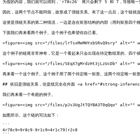
为假的内容，我们就可以得到，`r78c26` 将只会剩下 5 和 7，导致唯一
因此，这两个节点不能同假，故形成了强链关系。有了这一点后，这个链就连
这便是强链关系的第二种情况，一边是连在矩形结构的内部（用到矩形四个格
下面我们再来看两个例子。这个例子也希望你自己看。

<figure><img src="/files/lrTsxMeMHYxbSRvQ9sry" alt=
这个例子的链尾非常神奇，它是一个看起来只会出现在待定数组里的、四个候
<figure><img src="/files/SEqX7gMrdzHt3jLzUcDb" alt="
再来看一个这个例子。这个例子用了两个待定唯一矩形。这两个待定唯一矩形
## 依旧是强链关系，但是线完全在外面 <a href="#strong-inference-with
我们再来看一个奇葩的例子。

<figure><img src="/files/pJs3UgJtTQYBA3T0qQqo" alt=
如图所示。这个链的写法如下：

```

4r78c9=9r8c9-9r1c9=4r1c79|r2c8

```
