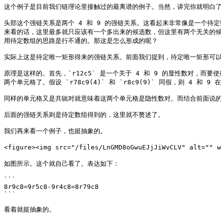
这个例子是目前我们链理论里接触过的最离谱的例子。当然，讲完你就明白了
头部这个强链关系是两个 4 和 9 的强链关系。这看起来非常像是一个待定
来看的话，这里最多就只应该有一个多出来的候选数，但这里有两个无关的
用待定数组的思路是行不通的。那这是怎么形成的呢？

实际上这是待定唯一矩形得来的强链关系。前面我们提到，待定唯一矩形可以
原理是这样的。首先，`r12c5` 是一个关于 4 和 9 的显性数对，而要使得
两个单元格了。假设 `r78c9(4)` 和 `r8c9(9)` 同假，则 4 和 
同样的单元格又是共轭对就意味着这两个单元格是隐性数对。而结合前面说的 
后面的强链关系则是待定数组得到的，这里就不赘述了。

我们再来看一个例子，也挺抽象的。

<figure><img src="/files/LnGMD8oGwuEJjJiWvCLV" alt=
如图所示。这个就自己看了。表达如下：

```

8r9c8=9r5c8-9r4c8=8r79c8

```

看着就挺抽象的。
