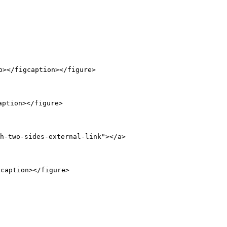
/figcaption></figure>

tion></figure>

two-sides-external-link"></a>

aption></figure>
