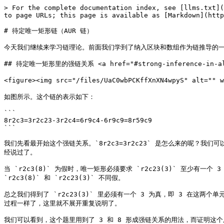
> For the complete documentation index, see [llms.txt](
to page URLs; this page is available as [Markdown](http
# 待定唯一矩形链（AUR 链）

今天我们继续来学习链理论。前面我们学到了纳入区块和数组作为链推导的一
## 待定唯一矩形里的强链关系 <a href="#strong-inference-in-almost
<figure><img src="/files/UaC0wbPCKffXnXN4wpyS" alt=""
如图所示。这个链的表示如下：

```

8r2c3=3r2c23-3r2c4=6r9c4-6r9c9=8r59c9

```

我们先看最开始这个强链关系。`8r2c3=3r2c23` 是怎么来的呢？我
经说过了。

当 `r2c3(8)` 为假时，唯一矩形必须要求 `r2c23(3)` 至少
`r2c3(8)` 和 `r2c23(3)` 不同假。

总之我们得到了 `r2c23(3)` 里必须有一个 3 为真，即 3 在这
过程一样了，这里就不展开重复说明了。

我们可以看到，这个题里用到了 3 和 8 形成强链关系的用法，而证明这个用法的