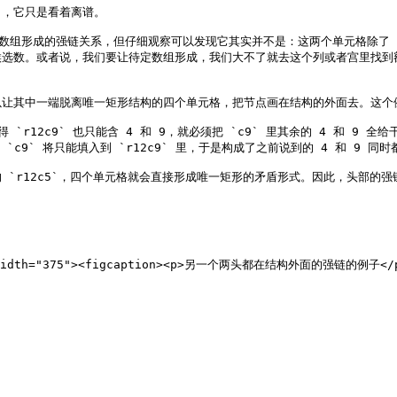
，它只是看着离谱。

数组形成的强链关系，但仔细观察可以发现它其实并不是：这两个单元格除了 4
候选数。或者说，我们要让待定数组形成，我们大不了就去这个列或者宫里找到
让其中一端脱离唯一矩形结构的四个单元格，把节点画在结构的外面去。这个例
 `r12c9` 也只能含 4 和 9，就必须把 `c9` 里其余的 4 和 9 全
9 在 `c9` 将只能填入到 `r12c9` 里，于是构成了之前说到的 4 和 9 
`r12c5`，四个单元格就会直接形成唯一矩形的矛盾形式。因此，头部的强
"" width="375"><figcaption><p>另一个两头都在结构外面的强链的例子</p><