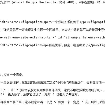
唯一矩形**（Almost Unique Rectangle，简称 AUR）。和待
" width="375"><figcaption><p>另一个强链关系的例子</p></figcaptio
，强链关系不一定非得发生在同一个区域里。比如这个题它就可以连接两个完全
-one-side-external-link" id="strong-inference-with-o
"" width="375"><figcaption><p>强链关系，但是一端连出去了</p></figc
系，突出一个离奇。

一定义去理解，这里我们还要用第二定义“不同假”来理解这个，会稍微方便一些
c2` 只剩下了 5 和 7（区块节点为假则数字全部消失，这我不用过多重复说明了吧）
(5)` 设为假了，所以它也没了，此时 5 也变为了共轭对。

个格子里，这不就意味着一个是 5 而另一个一定是 7 么。所以，我们就得到