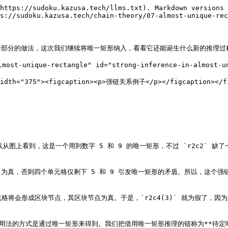
https://sudoku.kazusa.tech/llms.txt). Markdown versions 
s://sudoku.kazusa.tech/chain-theory/07-almost-unique-rec
部分的做法，这次我们继续将唯一矩形纳入，看看它还能诞生什么新的推理过程
-unique-rectangle" id="strong-inference-in-almost-uni
 width="375"><figcaption><p>强链关系例子</p></figcaption></fi
们可以从图上看到，这是一个用到数字 5 和 9 的唯一矩形，不过 `r2c2`
有一个 3 为真，否则四个单元格仅剩下 5 和 9 引发唯一矩形的矛盾。所以，
两个单元格将会形成区块节点，其区块节点为真。于是，`r2c4(3)` 就为假了
方式是通过唯一矩形来得到。我们把借用唯一矩形推理的链称为**待定唯一矩形链**（A