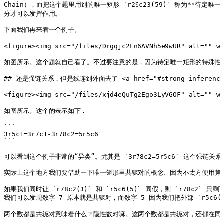
Chain），而把这个题里用到的唯一矩形 `r29c23(59)` 称为**待定
分才可以发挥作用。

下面我们再来看一个例子。

<figure><img src="/files/Drgqjc2Ln6AVNh5e9wUR" alt="
如图所示。这个题就自己看了。不过要注意的是，因为待定唯一矩形的特殊性
## 还是强链关系，但是线连到外面去了 <a href="#strong-inference-with
<figure><img src="/files/xjd4eQuTg2Ego3LyVGOF" alt=
如图所示。这个的表示如下：

```

3r5c1=3r7c1-3r78c2=5r5c6

```

可以看到这个例子非常的“异类”。尤其是 `3r78c2=5r5c6` 这个强链关
实际上这个地方我们要借助一下唯一矩形里共轭对的概念。因为不太方便用第
如果我们同时让 `r78c2(3)` 和 `r5c6(5)` 同假，则 `r78
我们可以发现数字 7 原本就是共轭对，而数字 5 因为我们把外部 `r5c6
两个数都是共轭对意味着什么？隐性数对嘛。这两个数都是共轭对，还都在同样的两