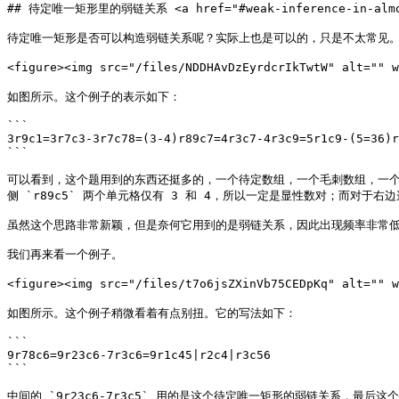
## 待定唯一矩形里的弱链关系 <a href="#weak-inference-in-almost-u
待定唯一矩形是否可以构造弱链关系呢？实际上也是可以的，只是不太常见。
<figure><img src="/files/NDDHAvDzEyrdcrIkTwtW" alt=""
如图所示。这个例子的表示如下：

```

3r9c1=3r7c3-3r7c78=(3-4)r89c7=4r3c7-4r3c9=5r1c9-(5=36)r
```

可以看到，这个题用到的东西还挺多的，一个待定数组，一个毛刺数组，一个待
侧 `r89c5` 两个单元格仅有 3 和 4，所以一定是显性数对；而对于
虽然这个思路非常新颖，但是奈何它用到的是弱链关系，因此出现频率非常低
我们再来看一个例子。

<figure><img src="/files/t7o6jsZXinVb75CEDpKq" alt="
如图所示。这个例子稍微看着有点别扭。它的写法如下：

```

9r78c6=9r23c6-7r3c6=9r1c45|r2c4|r3c56

```
