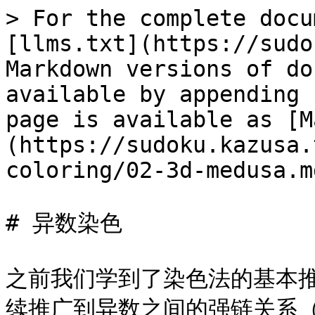
> For the complete docu
[llms.txt](https://sudo
Markdown versions of do
available by appending 
page is available as [M
(https://sudoku.kazusa.
coloring/02-3d-medusa.md
# 异数染色

之前我们学到了染色法的基本
续推广到异数之间的强链关系