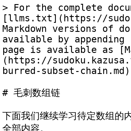
> For the complete docu
[llms.txt](https://sudo
Markdown versions of do
available by appending 
page is available as [M
(https://sudoku.kazusa.
burred-subset-chain.md).
# 毛刺数组链

下面我们继续学习待定数组的
全部内容。
