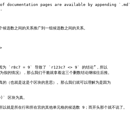
of documentation pages are available by appending `.md` 
.

候选数之间的关系推广到一组候选数之间的关系。



r8c7 = 9` 导致了 `r123c7 <> 9` 的结论”，所以 
7(9)` 为假的情况），那么我们干脆就拿着这三个删数结论继续往后推。

数为真的（也就是这是个区块的意思）。那么我们就可以理解为是因为 
)` 区块为真。

以就是所在行和所在宫的其他单元格的候选数 9；而开头那个就不说了。
