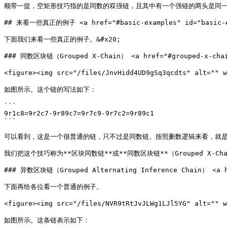
顺带一提，空矩形技巧指的是同数的双强链，且其中有一个强链的两头是同一
## 来看一些真正的例子 <a href="#basic-examples" id="basic-ex
下面我们来看一些真正的例子。&#x20;

### 同数区块链（Grouped X-Chain） <a href="#grouped-x-chain
<figure><img src="/files/JnvHidd4UD9gSq3qcdts" alt=""
如图所示。这个链的写法如下：

```

9r1c8=9r2c7-9r89c7=9r7c9-9r7c2=9r89c1

```

可以看到，这是一个很普通的链，只不过是同数链。按照删数逻辑来看，就是链的两
我们把这个技巧称为**区块同数链**或**同数区块链**（Grouped X-
### 异数区块链（Grouped Alternating Inference Chain） <a hre
下面再给各位看一个普通的例子。

<figure><img src="/files/NVR9tRtJvJLWg1LJl5YG" alt=""
如图所示。这条链表示如下：
