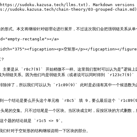
https://sudoku.kazusa.tech/llms.txt). Markdown versions 
s://sudoku.kazusa.tech/chain-theory/03-grouped-chain.md)
的形式。本文将继续针对链理论进行展开，不过这次我们会把强弱链关系从单个
="empty-rectangle"></a>

width="375"><figcaption><p>空矩形</p></figcaption></figure>
？

。主要是从 `r8c7(9)` 开始稍微不一样。这里我们暂时可以认为是“逻辑上因为 `
c7(9)` 都成为弱链关系。因为他们均是弱链关系（或者说可以同时得到 `r123c
论给排除掉了，所以我们可以认为 `r1c89(9)` 此时是必须有其中一个候选
个结论是要么开头这个单元格 `r8c5` 填 9，要么最后这个 `r1c89(9
头尾的交集。只不过结尾是一个区块。当区块成立时，应按区块的方式删数，所
题的结论就是 `r1c5 <> 9`。

。下面我们针对于空矩形的结构继续说明一下区块的部分。
