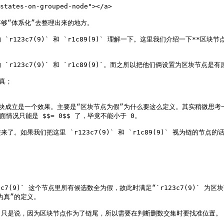
ates-on-grouped-node"></a>

“体系化”去整理出来的地方。

3c7(9)` 和 `r1c89(9)` 理解一下。这里我们介绍一下**区块节点
123c7(9)` 和 `r1c89(9)`。而之所以把他们俩设置为区块节点
真；

 的区块成立是一个效果。主要是“区块节点为假”为什么要这么定义。其实稍微
反面情况只能是 $$= 0$$ 了，毕竟不能小于 0。

如果我们把这里 `r123c7(9)` 和 `r1c89(9)` 视为链的
 `r123c7(9)` 这个节点里所有候选数全为假，故此时满足“`r123c7(9
为真”的定义。

只是说，因为区块节点作为了链尾，所以需要在判断删数交集时要找准位置。
