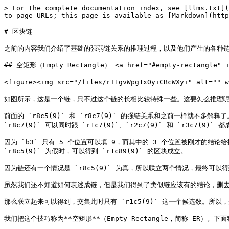
> For the complete documentation index, see [llms.txt](
to page URLs; this page is available as [Markdown](http
# 区块链

之前的内容我们介绍了基础的强弱链关系的推理过程，以及他们产生的各种链
## 空矩形（Empty Rectangle） <a href="#empty-rectangle" id
<figure><img src="/files/rI1gvWpg1xOyiCBcWXyi" alt="" 
如图所示，这是一个链，只不过这个链的长相比较特殊一些。这要怎么推理呢
前面的 `r8c5(9)` 和 `r8c7(9)` 的强链关系和之前一样就不多解释了
`r8c7(9)` 可以同时跟 `r1c7(9)`、`r2c7(9)` 和 `r3
因为 `b3` 只有 5 个位置可以填 9，而其中的 3 个位置被刚才的结
`r8c5(9)` 为假时，可以得到 `r1c89(9)` 的区块成立。

因为链还有一个情况是 `r8c5(9)` 为真，所以联立两个情况，最终可以得到一
虽然我们还不知道如何表述成链，但是我们得到了类似链应该有的结论，删去
那么联立起来可以得到，交集此时只有 `r1c5(9)` 这一个候选数。所以，这个
我们把这个技巧称为**空矩形**（Empty Rectangle，简称 ER）