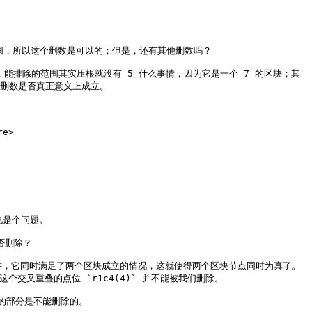
排除的范围，所以这个删数是可以的；但是，还有其他删数吗？

候，能排除的范围其实压根就没有 5 什么事情，因为它是一个 7 的区块；其
删数是否真正意义上成立。

e>

是个问题。

否删除？

从定义上讲，它同时满足了两个区块成立的情况，这就使得两个区块节点同时为真了。
叉重叠的点位 `r1c4(4)` 并不能被我们删除。

叠的部分是不能删除的。
