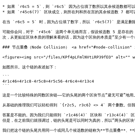
* 如果 `r6c5 = 5`，则 `r6c5` 因为占位填了数所以其余候选数都
* 如果 `r45c6(7)` 区块成立，则所在列和所在宫的其余候选数 7 都可
在当 `r6c5 = 5` 时，因为占位填了数字，所以 `r6c5(7)` 是满
可能你会问，对于 `r45c6` 这两个单元格而言，假设候选数 5 是存在
次，从更贴近区块本质的理解来看的话，因为这个区块的本质是“至少有一个单
### 节点重叠（Node Collision） <a href="#node-collision" id
<figure><img src="/files/KPf4pLFmlNVtiRP39fEO" alt="" 
如图所示。这个链的表述如下：

```

4r1c46=4r1c8-4r5c8=4r5c56-4r6c4=4r13c4

```

这是一个比较特殊的同数区块链——它的头尾的两个区块节点“避无可避”地用上
从基础的推理我们可以轻松得到 `{r2c5, r3c6} <> 4` 两个删数。但
答案是不能的。因为我们只能得到 `r1c46(4)` 区块和 `r13c4(
但是，在之前我们就强调过，链的头尾是可以同时为真的，所以“两头的区块节点
我们把这个链的头尾共用同一个或同几个候选数的链称为**节点重叠**、**区块