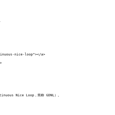


nuous-nice-loop"></a>



s Nice Loop，简称 GDNL）。
