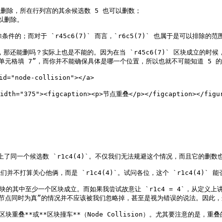
可以删除，所在行列宫的其余候选数 5 也可以删数；

以删除。

足删除条件的；而对于 `r45c6(7)` 而言，`r6c5(7)` 也属于是可以
的，那还能删吗？实际上也是不能的。因为在当 `r45c6(7)` 区块成立的时
元格填 7”，而你并不能确保具体是哪一个位置，所以也就不可能知道 5 的
="node-collision"></a>

width="375"><figcaption><p>节点重叠</p></figcaption></figur
了同一个候选数 `r1c4(4)`。不仅我们无法规避这个情况，而且它的删数也
我们并不打算关心他俩，而是 `r1c4(4)`。试问各位，这个 `r1c4(4)` 能
4)` 区块的其中至少一个区块成立。而如果我尝试故意让 `r1c4 = 4`，
同时为真”的情况并不应该被我们忽略掉，甚至是视为错误的说法。因此，这个交
重叠**或**区块撞车**（Node Collision）。尤其要注意的是，重