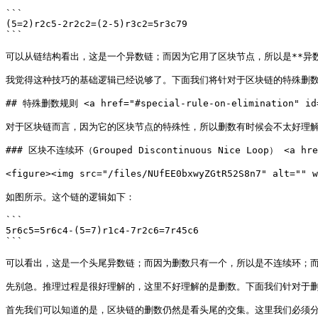
```

(5=2)r2c5-2r2c2=(2-5)r3c2=5r3c79

```

可以从链结构看出，这是一个异数链；而因为它用了区块节点，所以是**异数区块链**（G
我觉得这种技巧的基础逻辑已经说够了。下面我们将针对于区块链的特殊删数
## 特殊删数规则 <a href="#special-rule-on-elimination" id="
对于区块链而言，因为它的区块节点的特殊性，所以删数有时候会不太好理解
### 区块不连续环（Grouped Discontinuous Nice Loop） <a href="
<figure><img src="/files/NUfEE0bxwyZGtR52S8n7" alt="" 
如图所示。这个链的逻辑如下：

```

5r6c5=5r6c4-(5=7)r1c4-7r2c6=7r45c6

```

可以看出，这是一个头尾异数链；而因为删数只有一个，所以是不连续环；而又因为这里用
先别急。推理过程是很好理解的，这里不好理解的是删数。下面我们针对于删
首先我们可以知道的是，区块链的删数仍然是看头尾的交集。这里我们必须分